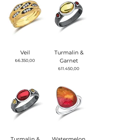
Veil
Turmalin &
Fiyat
Garnet
₺6.350,00
Fiyat
₺11.450,00
Turmalin &
Watermelon