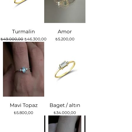
Turmalin
Amor
Normal Fiyat
İndirimli Fiyat
Fiyat
₺49.000,00
₺46.300,00
₺5.200,00
Mavi Topaz
Baget / altın
Fiyat
Fiyat
₺5.800,00
₺34.000,00