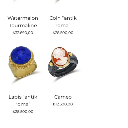
Watermelon
Coin “antik
Tourmaline
roma”
Fiyat
Fiyat
₺32.690,00
₺28.500,00
Lapis “antik
Cameo
roma”
Fiyat
₺12.500,00
Fiyat
₺28.500,00