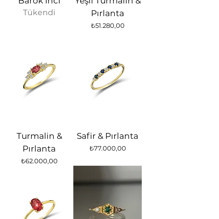
Barok İnci
Yeşil Turmalin &
Tükendi
Pırlanta
Fiyat
₺51.280,00
Turmalin &
Safir & Pırlanta
Pırlanta
Fiyat
₺77.000,00
Fiyat
₺62.000,00