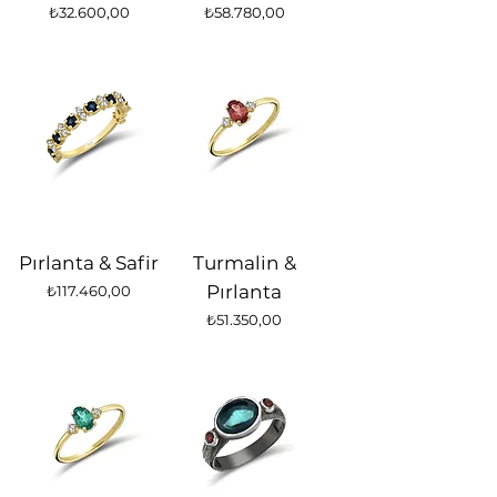
Fiyat
Fiyat
₺32.600,00
₺58.780,00
Pırlanta & Safir
Turmalin &
Fiyat
Pırlanta
₺117.460,00
Fiyat
₺51.350,00