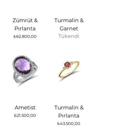
Zümrüt &
Turmalin &
Pırlanta
Garnet
Tükendi
Fiyat
₺62.800,00
Ametist
Turmalin &
Fiyat
Pırlanta
₺21.500,00
Fiyat
₺43.500,00