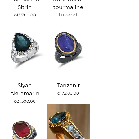
Sitrin
tourmaline
Tükendi
Fiyat
₺13.700,00
Siyah
Tanzanit
Akuamarin
Fiyat
₺17.980,00
Fiyat
₺21.500,00