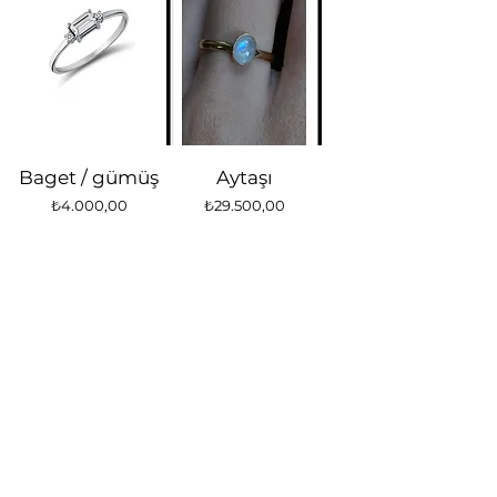
Baget / gümüş
Aytaşı
Fiyat
Fiyat
₺4.000,00
₺29.500,00
Siyah
Siyah
Akuamarin
Akuamarin