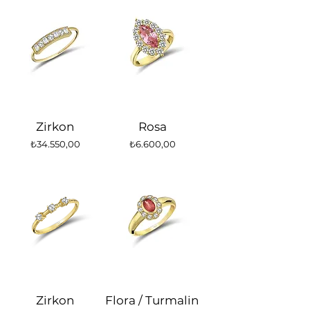
Zirkon
Rosa
Fiyat
Fiyat
₺34.550,00
₺6.600,00
Zirkon
Flora / Turmalin