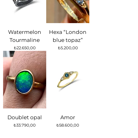
Watermelon
Hexa “London
Tourmaline
blue topaz”
Fiyat
Fiyat
₺22.650,00
₺5.200,00
Doublet opal
Amor
Fiyat
Fiyat
₺33.790,00
₺58.600,00