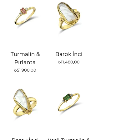
Turmalin &
Barok İnci
Pırlanta
Fiyat
₺11.480,00
Fiyat
₺51.900,00