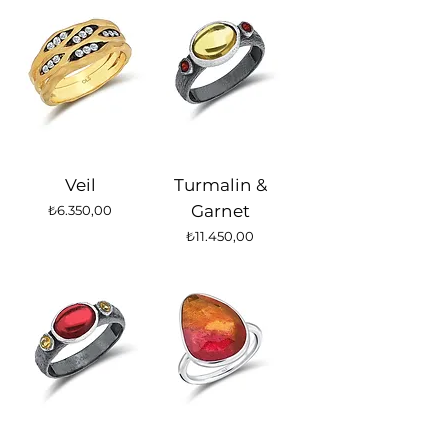
Veil
Turmalin &
Fiyat
Garnet
₺6.350,00
Fiyat
₺11.450,00