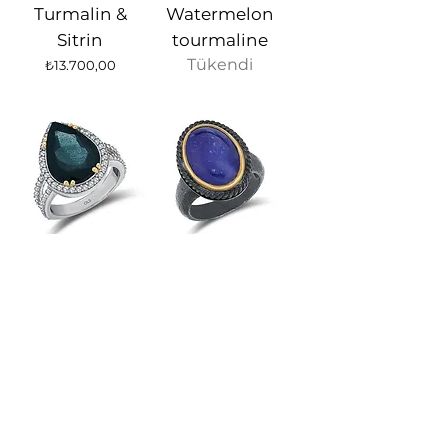
Turmalin &
Watermelon
Sitrin
tourmaline
Tükendi
Fiyat
₺13.700,00
Siyah
Tanzanit
Akuamarin
Fiyat
₺17.980,00
Fiyat
₺21.500,00
1
/
11