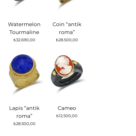
Watermelon
Coin “antik
Tourmaline
roma”
Fiyat
Fiyat
₺32.690,00
₺28.500,00
Lapis “antik
Cameo
roma”
Fiyat
₺12.500,00
Fiyat
₺28.500,00