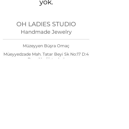
yok.
OH LADIES STUDIO
Handmade Jewelry
Müzeyyen Büşra Omaç
Müeyyedzade Mah. Tatar Beyi Sk No:17 D:4
Beyoğlu / İstanbul
(Gelmeden Önce Randevu Alınız)
Randevu Al
info@ohladiesstudio.com
+90 507 184 1548
ohladiesstudio
Oh Ladies Studio tarafından kurulmuştur.
©2023 Tüm Hakları Saklıdır.