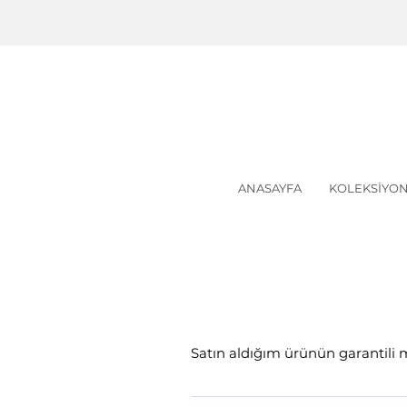
ANASAYFA
KOLEKSİYO
Satın aldığım ürünün garantili 
Her OLS parçası için bize her zaman u