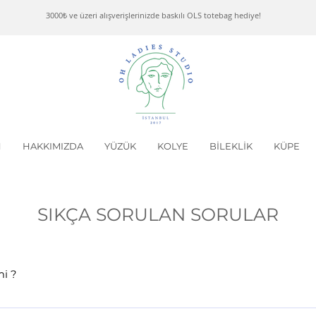
3000₺ ve üzeri alışverişlerinizde baskılı OLS totebag hediye!
N
HAKKIMIZDA
YÜZÜK
KOLYE
BİLEKLİK
KÜPE
SIKÇA SORULAN SORULAR
mi ?
laşabilirsiniz, tarafımıza ait olduğu ibraz edilen tüm ürünler için he