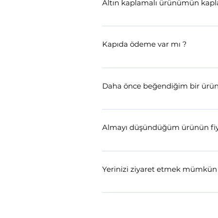
Altın kaplamalı ürünümün kapl
Gümüş üzeri altın kaplama olan ürün
yöntemlerine uygun olarak kullanmanı
Kapıda ödeme var mı ?
canlılığına kavuşturabilirsiniz, bunu
Kapıda ödeme yok ve olmayacak. Ürünl
stüdyomuzu randevu alıp ziyaret ede
Daha önce beğendiğim bir ürün
Ürünlerimizin büyük kısmı taş adetin
parçaların aynısı veya benzeri ne y
Almayı düşündüğüm ürünün fiyat
tavsiye ederiz.
Tüm parçalarımız altın ve gümüş kur
açımızdan zorlayıcı olduğu durumlard
Yerinizi ziyaret etmek mümkü
durumunda kalabiliyoruz.
Galatada’ki stüdyomuzda randevuyla
oluşturabilirsiniz. Kapalı Çarşı’da 