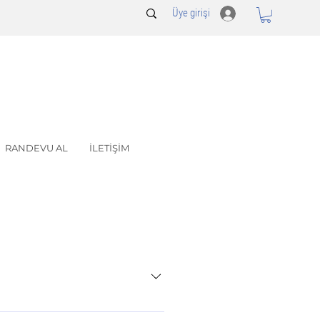
Üye girişi
RANDEVU AL
İLETİŞİM
r zaman titizle atölyemize alıp