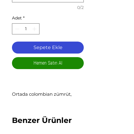
0/2
Adet
*
Sepete Ekle
Hemen Satın Al
Ortada colombian zümrüt,
yanlarda zirkon ile.
925 ayar gümüş
el yapımı
Benzer Ürünler