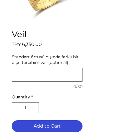
Veil
Price
TRY 6,350.00
Standart örtüsü dışında farklı bir
ölçü tercihim var (optional)
0/50
Quantity
*
Add to Cart