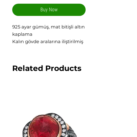
Buy Now
925 ayar gümüş, mat bitişli altın
kaplama
Kalın gövde aralarına iliştirilmiş
zirkon taşlarıyla tamamen el
yapımı, taş çevreleri siyah rodaj
kaplama
Related Products