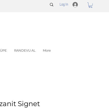
Log In
ÜPE
RANDEVU AL
More
zanit Signet