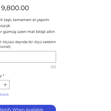
Price
 9,800.00
t taşlı, tamamen el yapımı
 yüzük
r gümüş üzeri mat bitişli altın
ma
t ölçüsü dışında bir ölçü talebim
renk talepleriniz için bize
tional)
.
Galata
0/5
ty
*
Stock
Notify When Available