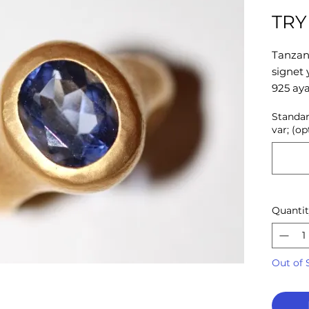
TRY
Tanzani
signet
925 aya
kapla
Standar
Farklı 
var; (op
yazınız
2024, 
Quanti
Out of 