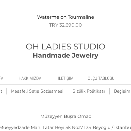
Quick View
Watermelon Tourmaline
Price
TRY 32,690.00
OH LADIES STUDIO
Handmade Jewelry
FA
HAKKIMIZDA
İLETİŞİM
ÖLÇÜ TABLOSU
t
Mesafeli Satış Sözleşmesi
Gizlilik Politikası
Değişim 
Müzeyyen Büşra Omac
Mueyyedzade Mah. Tatar Beyi Sk No:17 D:4 Beyoğlu / Istanbu