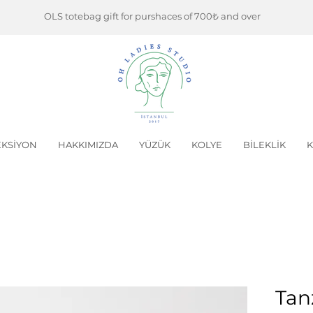
OLS totebag gift for purshaces of 700₺ and over
KSİYON
HAKKIMIZDA
YÜZÜK
KOLYE
BİLEKLİK
K
Tan