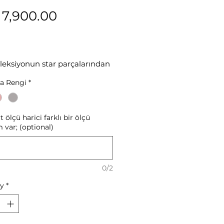
Price
 7,900.00
leksiyonun star parçalarından
ımın parçası olan "shell" yüzük
a Rengi
*
amanlarınızın aranan
eri olmaya aday / 925 ayar
ş
 ölçü harici farklı bir ölçü
 var; (optional)
0/2
ty
*