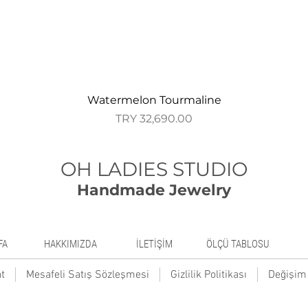
Quick View
Watermelon Tourmaline
Price
TRY 32,690.00
OH LADIES STUDIO
Handmade Jewelry
FA
HAKKIMIZDA
İLETİŞİM
ÖLÇÜ TABLOSU
t
Mesafeli Satış Sözleşmesi
Gizlilik Politikası
Değişim 