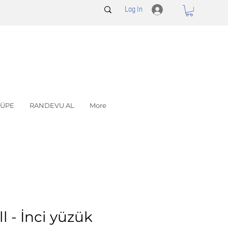
Log In
ÜPE
RANDEVU AL
More
l - İnci yüzük