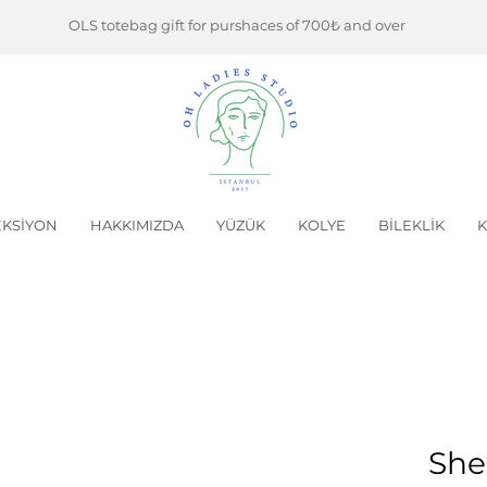
OLS totebag gift for purshaces of 700₺ and over
KSİYON
HAKKIMIZDA
YÜZÜK
KOLYE
BİLEKLİK
K
Shel