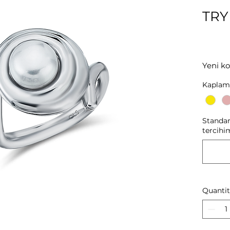
TRY
Yeni ko
bir tak
Kaplam
özel z
mücevh
gümü
Standart
tercihim
Quanti